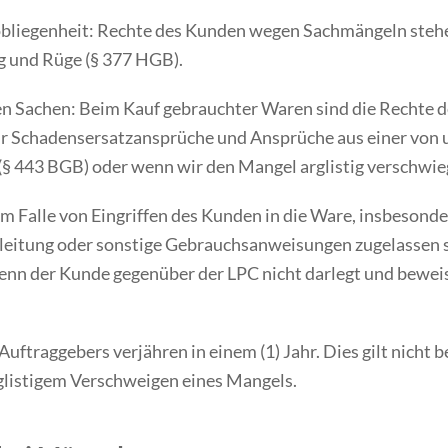
bliegenheit: Rechte des Kunden wegen Sachmängeln stehe
und Rüge (§ 377 HGB).
en Sachen: Beim Kauf gebrauchter Waren sind die Rechte
für Schadensersatzansprüche und Ansprüche aus einer von u
 (§ 443 BGB) oder wenn wir den Mangel arglistig verschwi
m Falle von Eingriffen des Kunden in die Ware, insbesond
anleitung oder sonstige Gebrauchsanweisungen zugelassen 
n der Kunde gegenüber der LPC nicht darlegt und beweist,
ftraggebers verjähren in einem (1) Jahr. Dies gilt nicht b
rglistigem Verschweigen eines Mangels.