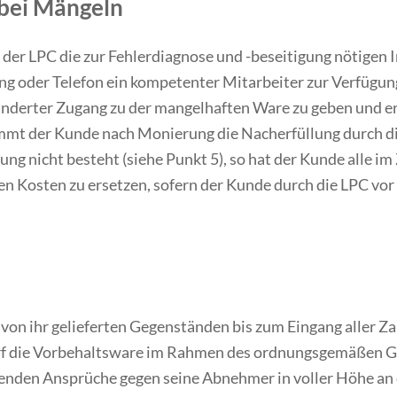
 bei Mängeln
er LPC die zur Fehlerdiagnose und -beseitigung nötigen I
 oder Telefon ein kompetenter Mitarbeiter zur Verfügung 
inderter Zugang zu der mangelhaften Ware zu geben und er
mt der Kunde nach Monierung die Nacherfüllung durch die
lung nicht besteht (siehe Punkt 5), so hat der Kunde all
n Kosten zu ersetzen, sofern der Kunde durch die LPC vor
 von ihr gelieferten Gegenständen bis zum Eingang aller 
rf die Vorbehaltsware im Rahmen des ordnungsgemäßen Ge
ierenden Ansprüche gegen seine Abnehmer in voller Höhe an